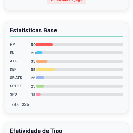
Estatísticas Base
50
HP
20
EN
35
ATK
55
DEF
25
SP.ATK
25
SP.DEF
15
SPD
Total
:
225
Efetividade de Tipo