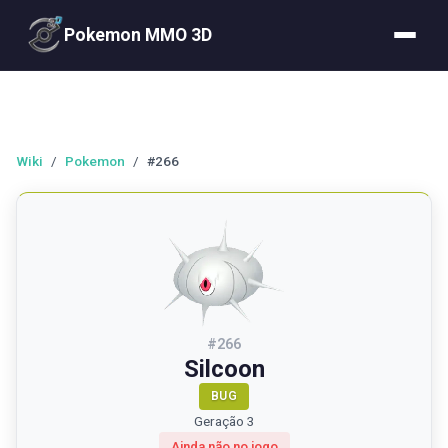
Pokemon MMO 3D
Wiki
/
Pokemon
/
#266
#
266
Silcoon
BUG
Geração 3
Ainda não no jogo