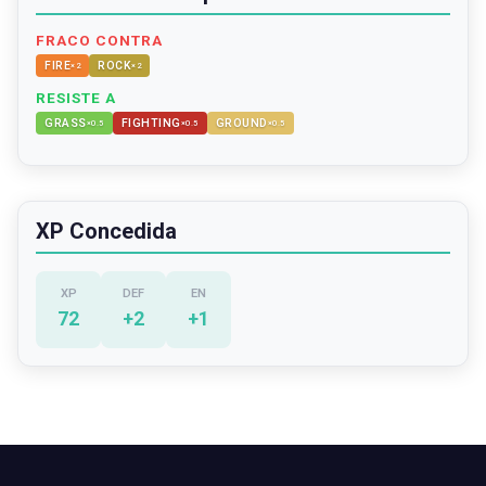
FRACO CONTRA
FIRE
ROCK
×
2
×
2
RESISTE A
GRASS
FIGHTING
GROUND
×
0.5
×
0.5
×
0.5
XP Concedida
XP
DEF
EN
72
+
2
+
1