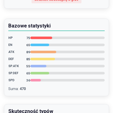
Bazowe statystyki
75
HP
65
EN
89
ATK
85
DEF
55
SP.ATK
65
SP.DEF
36
SPD
Suma
:
470
Skuteczność typów