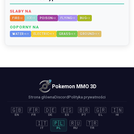
SŁABY NA
FIRE
ICE
POISON
FLYING
BUG
×
2
×
2
×
2
×
2
×
2
ODPORNY NA
WATER
ELECTRIC
GRASS
GROUND
×
0.5
×
0.5
×
0.5
×
0.5
Pokemon MMO 3D
Strona główna
Discord
Polityka prywatności
🇬🇧
🇫🇷
🇩🇪
🇪🇸
🇧🇷
🇬🇷
🇮🇳
EN
FR
DE
ES
PT
EL
HI
🇮🇹
🇵🇱
🇷🇺
🇹🇷
IT
PL
RU
TR