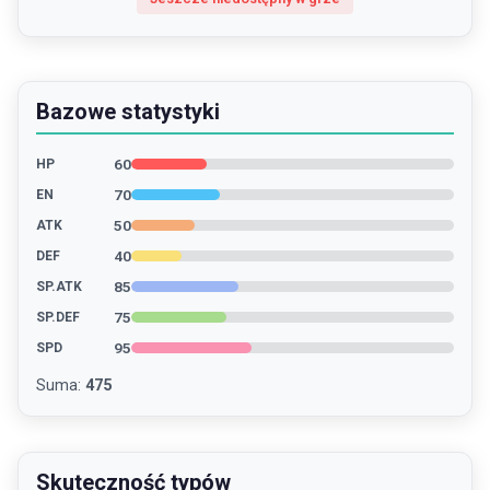
Bazowe statystyki
60
HP
70
EN
50
ATK
40
DEF
85
SP.ATK
75
SP.DEF
95
SPD
Suma
:
475
Skuteczność typów