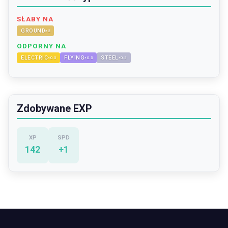
SŁABY NA
GROUND
×
2
ODPORNY NA
ELECTRIC
FLYING
STEEL
×
0.5
×
0.5
×
0.5
Zdobywane EXP
XP
SPD
142
+
1