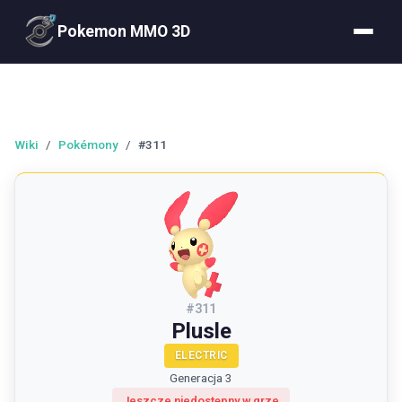
Pokemon MMO 3D
Wiki
/
Pokémony
/
#311
#
311
Plusle
ELECTRIC
Generacja 3
Jeszcze niedostępny w grze