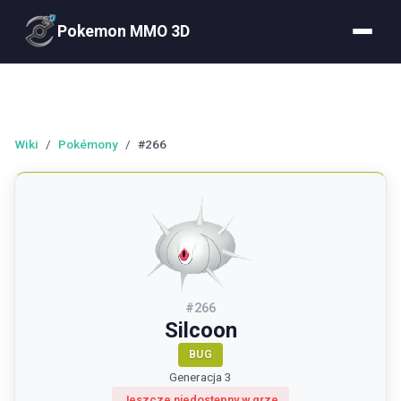
Pokemon MMO 3D
Wiki
/
Pokémony
/
#266
#
266
Silcoon
BUG
Generacja 3
Jeszcze niedostępny w grze