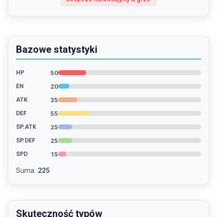
Bazowe statystyki
50
HP
20
EN
35
ATK
55
DEF
25
SP.ATK
25
SP.DEF
15
SPD
Suma
:
225
Skuteczność typów