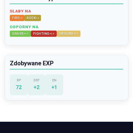
SŁABY NA
FIRE
ROCK
×
2
×
2
ODPORNY NA
GRASS
FIGHTING
GROUND
×
0.5
×
0.5
×
0.5
Zdobywane EXP
XP
DEF
EN
72
+
2
+
1