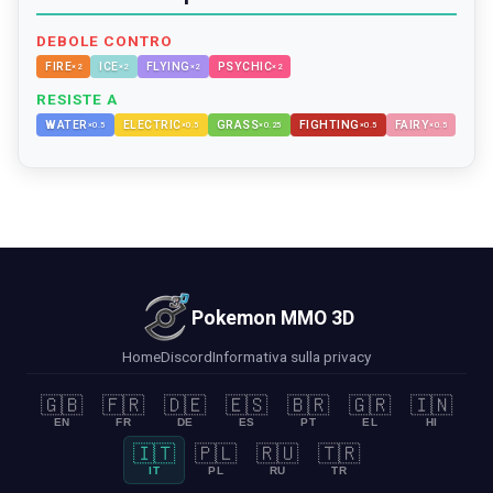
DEBOLE CONTRO
FIRE
ICE
FLYING
PSYCHIC
×
2
×
2
×
2
×
2
RESISTE A
WATER
ELECTRIC
GRASS
FIGHTING
FAIRY
×
0.5
×
0.5
×
0.25
×
0.5
×
0.5
Pokemon MMO 3D
Home
Discord
Informativa sulla privacy
🇬🇧
🇫🇷
🇩🇪
🇪🇸
🇧🇷
🇬🇷
🇮🇳
EN
FR
DE
ES
PT
EL
HI
🇮🇹
🇵🇱
🇷🇺
🇹🇷
IT
PL
RU
TR