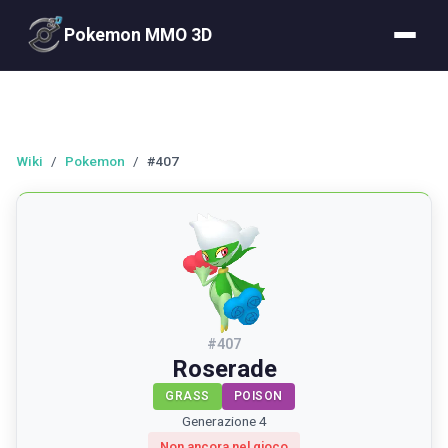
Pokemon MMO 3D
Wiki
/
Pokemon
/
#407
#
407
Roserade
GRASS
POISON
Generazione 4
Non ancora nel gioco