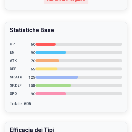
Statistiche Base
60
HP
90
EN
70
ATK
65
DEF
125
SP.ATK
105
SP.DEF
90
SPD
Totale
:
605
Efficacia dei Tipi