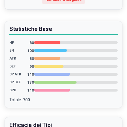
Statistiche Base
80
HP
100
EN
80
ATK
90
DEF
110
SP.ATK
130
SP.DEF
110
SPD
Totale
:
700
Efficacia dei Tipi