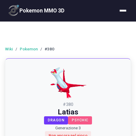
Pokemon MMO 3D
Wiki
/
Pokemon
/
#380
#
380
Latias
DRAGON
PSYCHIC
Generazione 3
Non ancora nel gioco