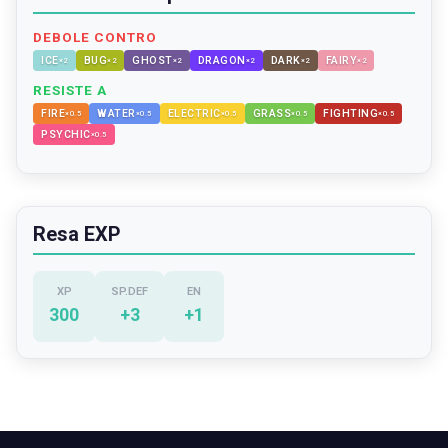
DEBOLE CONTRO
ICE
BUG
GHOST
DRAGON
DARK
FAIRY
×
2
×
2
×
2
×
2
×
2
×
2
RESISTE A
FIRE
WATER
ELECTRIC
GRASS
FIGHTING
×
0.5
×
0.5
×
0.5
×
0.5
×
0.5
PSYCHIC
×
0.5
Resa EXP
XP
SP.DEF
EN
300
+
3
+
1