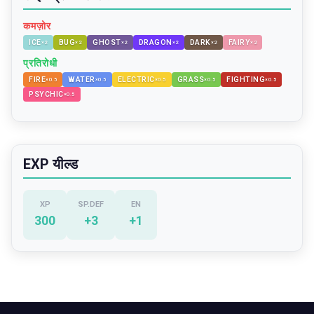
कमज़ोर
ICE
BUG
GHOST
DRAGON
DARK
FAIRY
×
2
×
2
×
2
×
2
×
2
×
2
प्रतिरोधी
FIRE
WATER
ELECTRIC
GRASS
FIGHTING
×
0.5
×
0.5
×
0.5
×
0.5
×
0.5
PSYCHIC
×
0.5
EXP यील्ड
XP
SP.DEF
EN
300
+
3
+
1