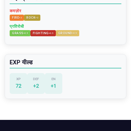
कमज़ोर
FIRE
ROCK
×
2
×
2
प्रतिरोधी
GRASS
FIGHTING
GROUND
×
0.5
×
0.5
×
0.5
EXP यील्ड
XP
DEF
EN
72
+
2
+
1