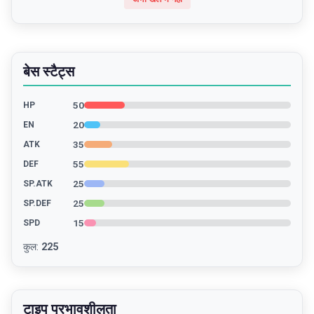
बेस स्टैट्स
50
HP
20
EN
35
ATK
55
DEF
25
SP.ATK
25
SP.DEF
15
SPD
कुल
:
225
टाइप प्रभावशीलता