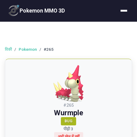
Pokemon MMO 3D
विकी
/
Pokemon
/
#265
#
265
Wurmple
BUG
पीढ़ी 3
अभी खेल में नहीं