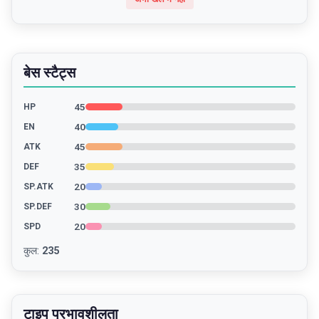
बेस स्टैट्स
45
HP
40
EN
45
ATK
35
DEF
20
SP.ATK
30
SP.DEF
20
SPD
कुल
:
235
टाइप प्रभावशीलता