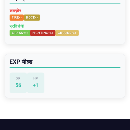
कमज़ोर
FIRE
ROCK
×
2
×
2
प्रतिरोधी
GRASS
FIGHTING
GROUND
×
0.5
×
0.5
×
0.5
EXP यील्ड
XP
HP
56
+
1