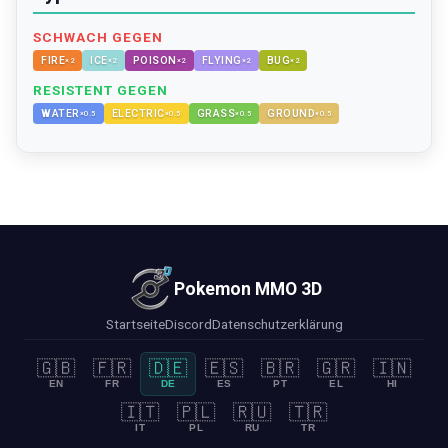
SCHWACH GEGEN
FIRE
ICE
POISON
FLYING
BUG
×
2
×
2
×
2
×
2
×
2
RESISTENT GEGEN
WATER
ELECTRIC
GRASS
GROUND
×
0.5
×
0.5
×
0.5
×
0.5
Pokemon MMO 3D
Startseite
Discord
Datenschutzerklärung
🇬🇧
🇫🇷
🇩🇪
🇪🇸
🇧🇷
🇬🇷
🇮🇳
EN
FR
DE
ES
PT
EL
HI
🇮🇹
🇵🇱
🇷🇺
🇹🇷
IT
PL
RU
TR