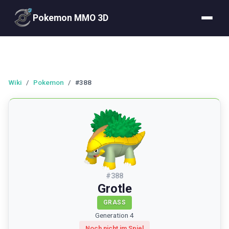
Pokemon MMO 3D
Wiki
/
Pokemon
/
#388
#
388
Grotle
GRASS
Generation 4
Noch nicht im Spiel