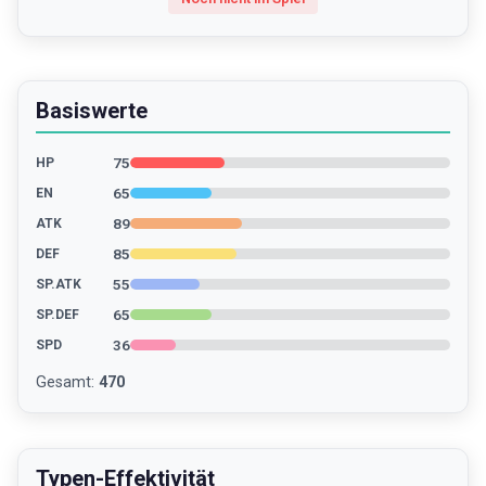
Basiswerte
75
HP
65
EN
89
ATK
85
DEF
55
SP.ATK
65
SP.DEF
36
SPD
Gesamt
:
470
Typen-Effektivität