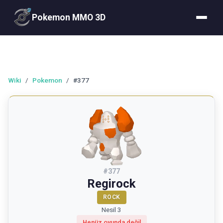
Pokemon MMO 3D
Wiki
/
Pokemon
/
#377
#
377
Regirock
ROCK
Nesil 3
Henüz oyunda değil