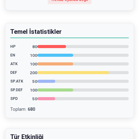
Temel İstatistikler
80
HP
100
EN
100
ATK
200
DEF
50
SP.ATK
100
SP.DEF
50
SPD
Toplam
:
680
Tür Etkinliği