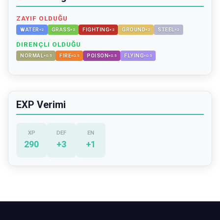
ZAYIF OLDUĞU
WATER
GRASS
FIGHTING
GROUND
STEEL
×
2
×
2
×
2
×
2
×
2
DIRENÇLI OLDUĞU
NORMAL
FIRE
POISON
FLYING
×
0.5
×
0.5
×
0.5
×
0.5
EXP Verimi
XP
DEF
EN
290
+
3
+
1