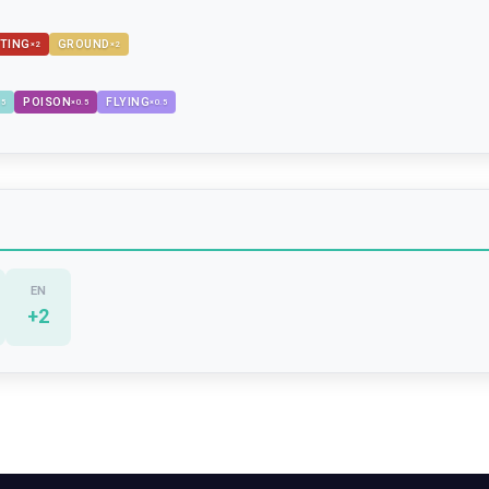
TING
GROUND
×
2
×
2
POISON
FLYING
.5
×
0.5
×
0.5
EN
+
2