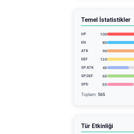
Temel İstatistikler
100
HP
80
EN
90
ATK
130
DEF
45
SP.ATK
65
SP.DEF
55
SPD
Toplam
:
565
Tür Etkinliği