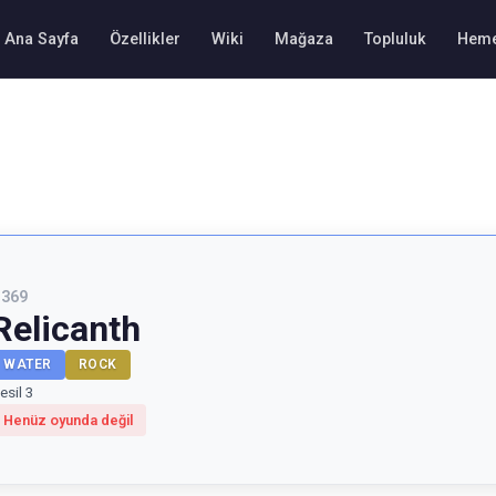
Ana Sayfa
Özellikler
Wiki
Mağaza
Topluluk
Heme
#
369
Relicanth
WATER
ROCK
esil 3
Henüz oyunda değil