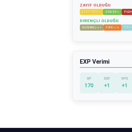
ZAYIF OLDUĞU
ELECTRIC
GRASS
FIGH
×
2
×
4
DIRENÇLI OLDUĞU
NORMAL
FIRE
ICE
×
0.5
×
0.25
×
0
EXP Verimi
XP
DEF
SPD
170
+
1
+
1