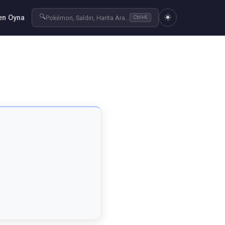
☀️
🔍
n Oyna
Pokémon, Saldırı, Harita Ara...
Ctrl+K