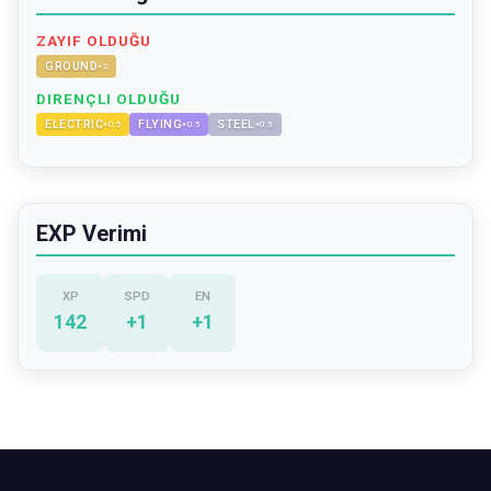
ZAYIF OLDUĞU
GROUND
×
2
DIRENÇLI OLDUĞU
ELECTRIC
FLYING
STEEL
×
0.5
×
0.5
×
0.5
EXP Verimi
XP
SPD
EN
142
+
1
+
1