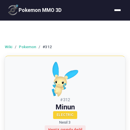
Pokemon MMO 3D
Wiki
/
Pokemon
/
#312
#
312
Minun
ELECTRIC
Nesil 3
Henüz oyunda değil