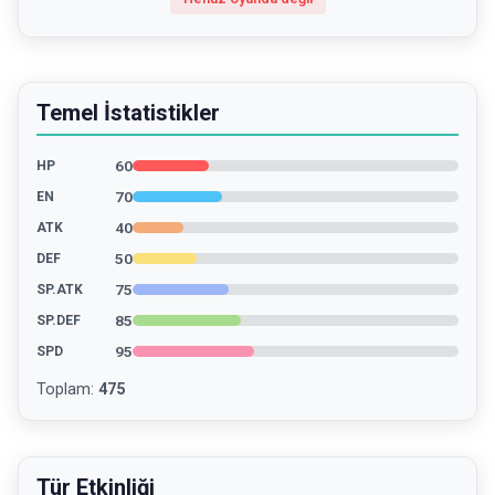
Temel İstatistikler
60
HP
70
EN
40
ATK
50
DEF
75
SP.ATK
85
SP.DEF
95
SPD
Toplam
:
475
Tür Etkinliği