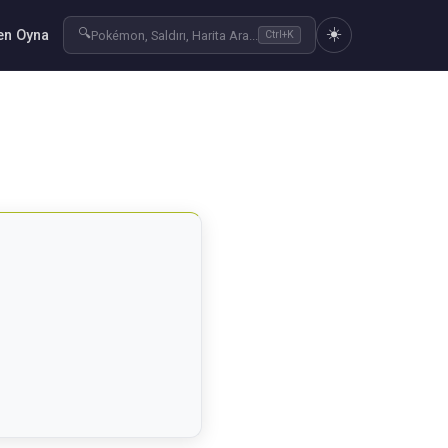
☀️
🔍
n Oyna
Pokémon, Saldırı, Harita Ara...
Ctrl+K