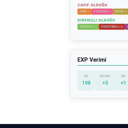
ZAYIF OLDUĞU
FIRE
PSYCHIC
ROCK
×
2
×
2
×
2
DIRENÇLI OLDUĞU
GRASS
FIGHTING
×
0.25
×
0.25
EXP Verimi
XP
SP.DEF
EN
198
+
3
+
1