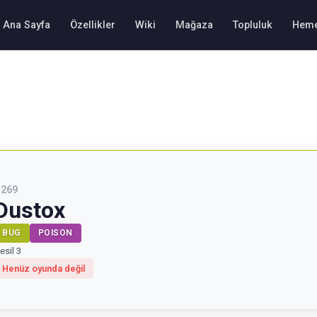
Ana Sayfa
Özellikler
Wiki
Mağaza
Topluluk
Heme
#
269
Dustox
BUG
POISON
esil 3
Henüz oyunda değil