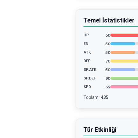
Temel İstatistikler
60
HP
50
EN
50
ATK
70
DEF
50
SP.ATK
90
SP.DEF
65
SPD
Toplam
:
435
Tür Etkinliği