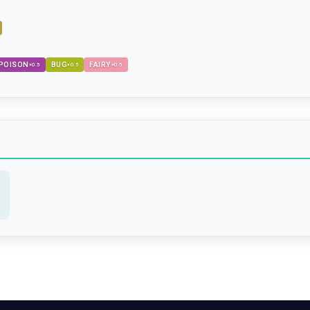
POISON
BUG
FAIRY
×
0.5
×
0.5
×
0.5